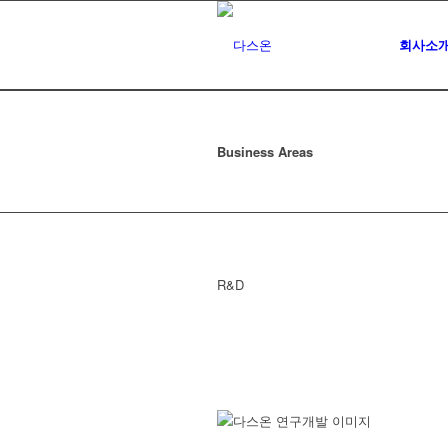
회사소
Business Areas
R&D