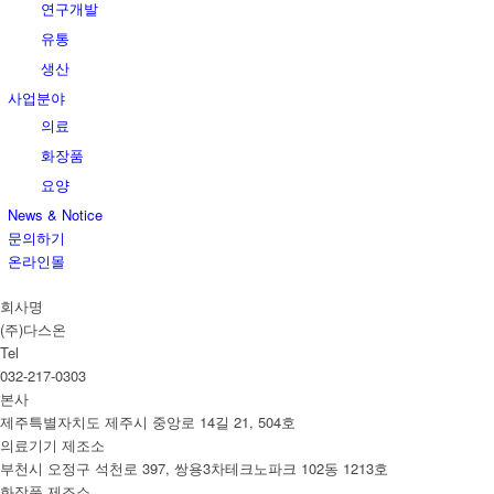
연구개발
유통
생산
사업분야
의료
화장품
요양
News & Notice
문의하기
온라인몰
회사명
(주)다스온
Tel
032-217-0303
본사
제주특별자치도 제주시 중앙로 14길 21, 504호
의료기기 제조소
부천시 오정구 석천로 397, 쌍용3차테크노파크 102동 1213호
화장품 제조소